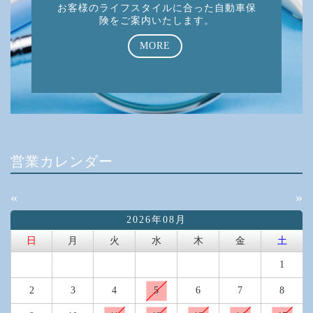
お客様のライフスタイルに合った自動車保
険をご案内いたします。
MORE
営業カレンダー
«
»
2026年08月
日
月
火
水
木
金
土
1
2
3
4
5
6
7
8